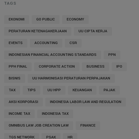
TAGS
EKONOMI
GO PUBLIC
ECONOMY
PERATURAN KETENAGAKERJAAN
UU CIPTA KERJA
EVENTS
ACCOUNTING
CSR
INDONESIAN FINANCIAL ACCOUNTING STANDARDS
PPN
PPH FINAL
CORPORATE ACTION
BUSINESS
IPO
BISNIS
UU HARMONISASI PERATURAN PERPAJAKAN
TAX
TIPS
UU HPP
KEUANGAN
PAJAK
AKSI KORPORASI
INDONESIA LABOR LAW AND REGULATION
INCOME TAX
INDONESIA TAX
OMNIBUS LAW JOB CREATION LAW
FINANCE
TGS NETWORK
PSAK
HR