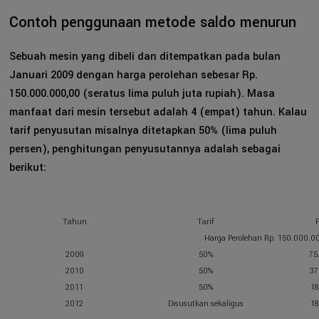
Contoh penggunaan metode saldo menurun
Sebuah mesin yang dibeli dan ditempatkan pada bulan
Januari 2009 dengan harga perolehan sebesar Rp.
150.000.000,00 (seratus lima puluh juta rupiah). Masa
manfaat dari mesin tersebut adalah 4 (empat) tahun. Kalau
tarif penyusutan misalnya ditetapkan 50% (lima puluh
persen), penghitungan penyusutannya adalah sebagai
berikut:
Tahun
Tarif
Harga Perolehan Rp. 150.000.0
2009
50%
75
2010
50%
37
2011
50%
18
2012
Disusutkan sekaligus
18